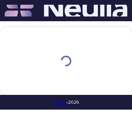
Neylia
•
2026